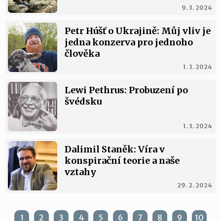
9. 3. 2024
Petr Húšť o Ukrajině: Můj vliv je
jedna konzerva pro jednoho
člověka
1. 3. 2024
Lewi Pethrus: Probuzení po
švédsku
1. 3. 2024
Dalimil Staněk: Víra v
konspirační teorie a naše
vztahy
29. 2. 2024
1
2
3
4
5
6
7
8
9
10