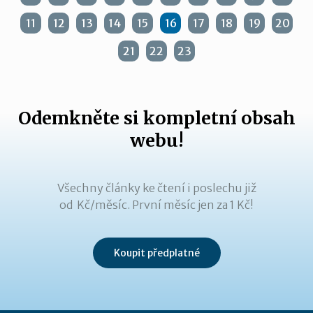
11
12
13
14
15
16
17
18
19
20
21
22
23
Odemkněte si kompletní obsah
webu!
Všechny články ke čtení i poslechu již
od Kč/měsíc. První měsíc jen za 1 Kč!
Koupit předplatné