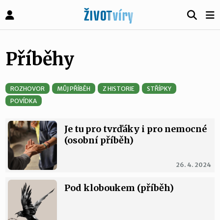
Příběhy
ROZHOVOR
MŮJ PŘÍBĚH
Z HISTORIE
STŘÍPKY
POVÍDKA
Je tu pro tvrďáky i pro nemocné
(osobní příběh)
26. 4. 2024
Pod kloboukem (příběh)