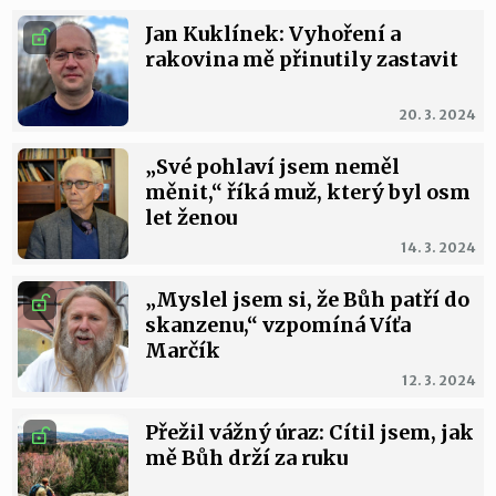
Jan Kuklínek: Vyhoření a
rakovina mě přinutily zastavit
20. 3. 2024
„Své pohlaví jsem neměl
měnit,“ říká muž, který byl osm
let ženou
14. 3. 2024
„Myslel jsem si, že Bůh patří do
skanzenu,“ vzpomíná Víťa
Marčík
12. 3. 2024
Přežil vážný úraz: Cítil jsem, jak
mě Bůh drží za ruku