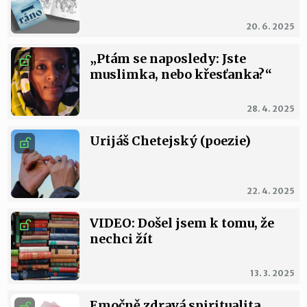
20. 6. 2025
„Ptám se naposledy: Jste
muslimka, nebo křesťanka?“
28. 4. 2025
Urijáš Chetejský (poezie)
22. 4. 2025
VIDEO: Došel jsem k tomu, že
nechci žít
13. 3. 2025
Emočně zdravá spiritualita