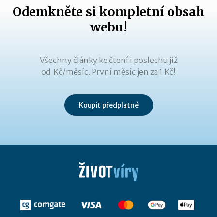
Odemkněte si kompletní obsah
webu!
Všechny články ke čtení i poslechu již
od Kč/měsíc. První měsíc jen za 1 Kč!
Koupit předplatné