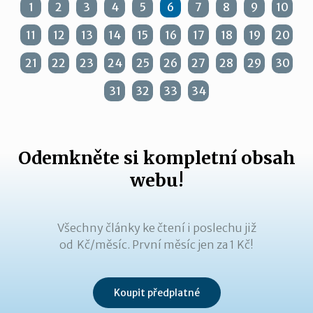
1
2
3
4
5
6
7
8
9
10
11
12
13
14
15
16
17
18
19
20
21
22
23
24
25
26
27
28
29
30
31
32
33
34
Odemkněte si kompletní obsah
webu!
Všechny články ke čtení i poslechu již
od Kč/měsíc. První měsíc jen za 1 Kč!
Koupit předplatné