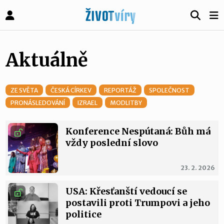
Aktuálně
ZE SVĚTA
ČESKÁ CÍRKEV
REPORTÁŽ
SPOLEČNOST
PRONÁSLEDOVÁNÍ
IZRAEL
MODLITBY
Konference Nespútaná: Bůh má
vždy poslední slovo
23. 2. 2026
USA: Křesťanští vedoucí se
postavili proti Trumpovi a jeho
politice