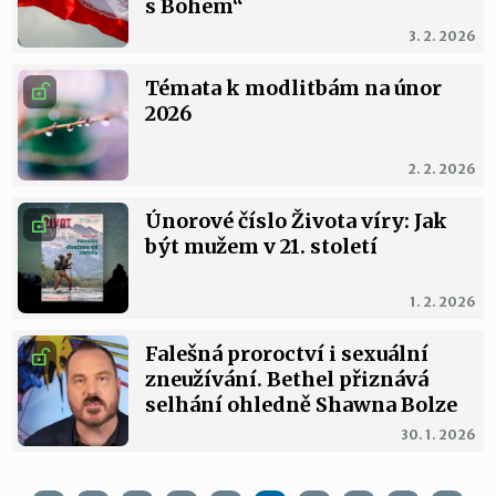
s Bohem“
3. 2. 2026
Témata k modlitbám na únor
2026
2. 2. 2026
Únorové číslo Života víry: Jak
být mužem v 21. století
1. 2. 2026
Falešná proroctví i sexuální
zneužívání. Bethel přiznává
selhání ohledně Shawna Bolze
30. 1. 2026