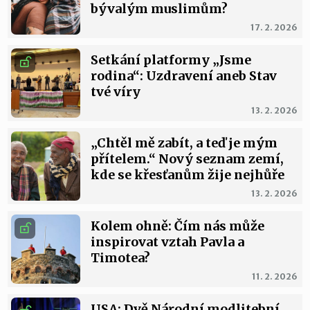
bývalým muslimům?
17. 2. 2026
Setkání platformy „Jsme
rodina“: Uzdravení aneb Stav
tvé víry
13. 2. 2026
„Chtěl mě zabít, a teď je mým
přítelem.“ Nový seznam zemí,
kde se křesťanům žije nejhůře
13. 2. 2026
Kolem ohně: Čím nás může
inspirovat vztah Pavla a
Timotea?
11. 2. 2026
USA: Dvě Národní modlitební