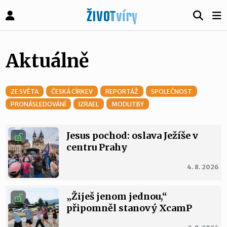
Aktuálně
ZE SVĚTA
ČESKÁ CÍRKEV
REPORTÁŽ
SPOLEČNOST
PRONÁSLEDOVÁNÍ
IZRAEL
MODLITBY
Jesus pochod: oslava Ježíše v
centru Prahy
4. 8. 2026
„Žiješ jenom jednou,“
připomněl stanový XcamP