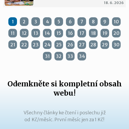
18. 6. 2026
1
2
3
4
5
6
7
8
9
10
11
12
13
14
15
16
17
18
19
20
21
22
23
24
25
26
27
28
29
30
31
32
33
34
Odemkněte si kompletní obsah
webu!
Všechny články ke čtení i poslechu již
od Kč/měsíc. První měsíc jen za 1 Kč!