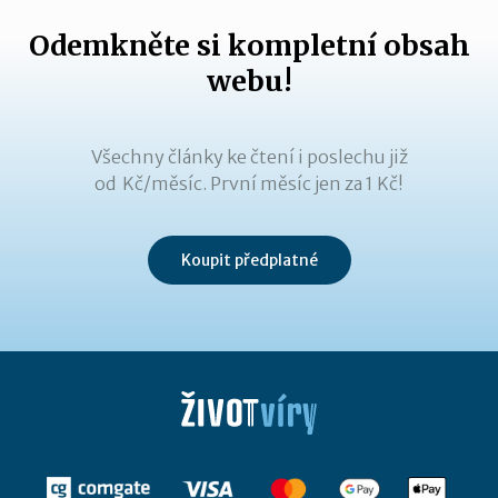
Odemkněte si kompletní obsah
webu!
Všechny články ke čtení i poslechu již
od Kč/měsíc. První měsíc jen za 1 Kč!
Koupit předplatné