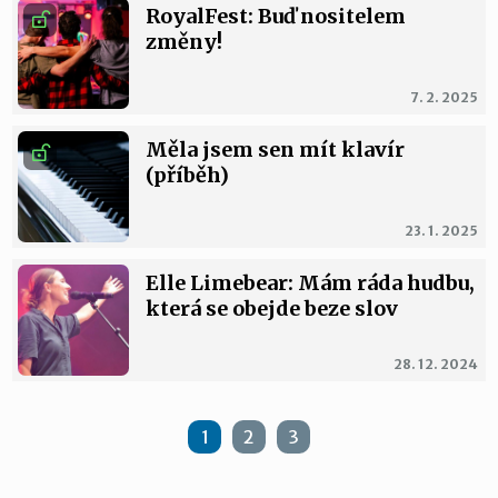
RoyalFest: Buď nositelem
změny!
7. 2. 2025
Měla jsem sen mít klavír
(příběh)
23. 1. 2025
Elle Limebear: Mám ráda hudbu,
která se obejde beze slov
28. 12. 2024
1
2
3