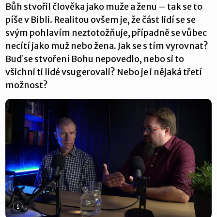
Bůh stvořil člověka jako muže a ženu – tak se to
píše v Bibli. Realitou ovšem je, že část lidí se se
svým pohlavím neztotožňuje, případně se vůbec
necítí jako muž nebo žena. Jak se s tím vyrovnat?
Buď se stvoření Bohu nepovedlo, nebo si to
všichni ti lidé vsugerovali? Nebo je i nějaká třetí
možnost?