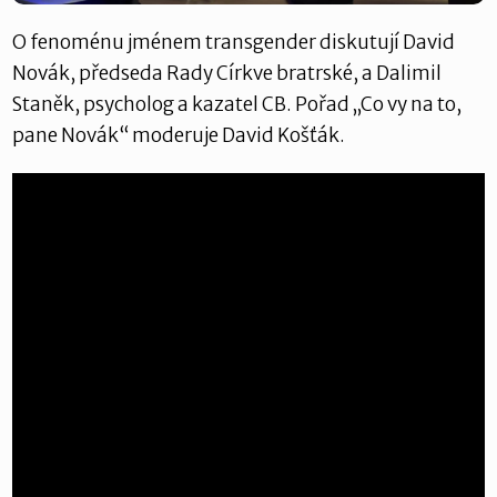
O fenoménu jménem transgender diskutují David
Novák, předseda Rady Církve bratrské, a Dalimil
Staněk, psycholog a kazatel CB. Pořad „Co vy na to,
pane Novák“ moderuje David Košťák.