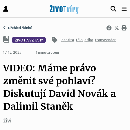
Přehled článků
identita
tělo
etika
transgender
ŽIVOT A VZTAHY
17. 12. 2025
1 minuta čtení
VIDEO: Máme právo
změnit své pohlaví?
Diskutují David Novák a
Dalimil Staněk
živi