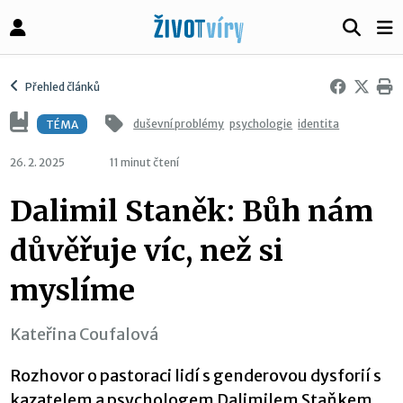
Přehled článků
duševní problémy
psychologie
identita
TÉMA
26. 2. 2025
11 minut čtení
Dalimil Staněk: Bůh nám
důvěřuje víc, než si
myslíme
Kateřina Coufalová
Rozhovor o pastoraci lidí s genderovou dysforií s
kazatelem a psychologem Dalimilem Staňkem