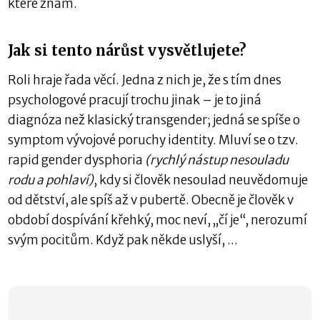
které znám.
Jak si tento nárůst vysvětlujete?
Roli hraje řada věcí. Jedna z nich je, že s tím dnes
psychologové pracují trochu jinak – je to jiná
diagnóza než klasický transgender; jedná se spíše o
symptom vývojové poruchy identity. Mluví se o tzv.
rapid gender dysphoria
(rychlý nástup nesouladu
rodu a pohlaví)
, kdy si člověk nesoulad neuvědomuje
od dětství, ale spíš až v pubertě. Obecně je člověk v
období dospívání křehký, moc neví, „čí je“, nerozumí
svým pocitům. Když pak někde uslyší, ...