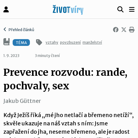
Přehled článků
vztahy
povzbuzení
manželství
TÉMA
1. 9. 2023
3 minuty čtení
Prevence rozvodu: rande,
pochvaly, sex
Jakub Güttner
Když Ježíš říká „mé jho netlačí a břemeno netíží“,
skvěle ukazuje na náš vztah s ním: Jsme
zapřažení do jha, neseme břemeno, ale je radost