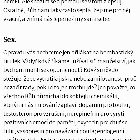
neřekl. Ale snažím se a pomalu se v tom zlepšuji.
Ostatně, Bůh nám taky často šeptá, že jsme pro něj
vzácní, a vnímá nás lépe než my sami sebe.
Sex.
Opravdu vás nechceme jen přilákat na bombastický
titulek. Vždyť když říkáme „užívat si“ manželství, jak
bychom mohli sex opomenout? Když si někdo
stěžuje, že se vytratila jiskra nebo zamilovanost, proč
nezačít tady, pokud to jen trochu jde? Jen považte, co
všechno Bůh přimíchal do koktejlu chemikálií,
kterými nás milování zaplaví: dopamin pro touhu;
testosteron pro vzrušení; norepinefrin pro vyrytí
pozitivních emocí do paměti; oxytocin pro chuť se
tulit; vasopresin pro navázání pouta; endogenní
opiáty proti bolesti a pro vyvolání euforie; serotonin