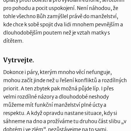
pro pohodu a pocit uspokojení. Není náhodou, že
tohle všechno Bůh zamýšlel právě do manželství,
kde chce k sobě spojit dva lidi mnohem pevnějším a
dlouhodobějším poutem než je vztah matky s
dítětem.
Vytrvejte.
Dokonce i páry, kterým mnoho věcí nefunguje,
mohou začít jinde než u řešení konfliktů a rozdílných
priorit. A ten zbytek pak možná půjde líp. I přes
velmi rozdílné názory a dlouhodobé neshody
můžeme mít funkční manželství plné úcty a
respektu. A když opravdu nastane situace, kdy si
sáhneme na dno a prožíváme tu druhou část slibu „v
dobrém i ve zlém“, nezůstávejme na to sami,