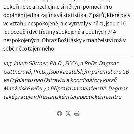
pokořme se a nechejme si někým pomoci. Pro
doplnění jedna zajímavá statistika: Z párů, které byly
ve vztahu nespokojené, ale vytrvaly v něm, jsou o 10
let později dvě třetiny spokojené a pouhých 7 %
nespokojených. Obraz Boží lásky v manželství má v
sobě něco tajemného.
Ing. Jakub Güttner, Ph.D., FCCA, a PhDr. Dagmar
Güttnerová, Ph.D., jsou kazatelským párem sboru CB
ve Frýdlantu nad Ostravicí a koordinátory kurzů
Manželské večery a Příprava na manželství. Dagmar
také pracuje v Křesťanském terapeutickém centru.