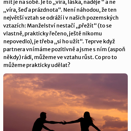
mít je na sobě. Je to „víra, láska, naděje “ a ne
„víra, šeď a prázdnota“. Není náhodou, že ten
největší vztah se odráží i v našich pozemských
vztazích: Manželství nestačí „přežít“ (to se
vlastně, prakticky řečeno, ještě nikomu
nepovedlo), je třeba „si ho užít“. Teprve když
partnera vnímáme pozitivně a jsme s ním (aspoň
někdy) rádi, můžeme ve vztahu růst. Co pro to
můžeme prakticky udělat?