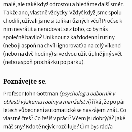
malé, ale také když odrostou a hledáme další směr.
Takže ano, vlastně vždycky. Vždyť když jsme spolu
chodili, užívali jsme si tolika různých věcí! Proč se k
nim nevrátit a neradovat se z toho, co by nás
společně bavilo? Uniknout z každodenní rutiny
(nebo ji aspoň na chvíli ignorovat) a na celý víkend
(nebo na dvě hodiny) si ve dvou užít úplně jiný svět
(nebo aspoň procházku po parku).
Poznávejte se.
Profesor John Gottman
(psycholog a odborník v
oblasti výzkumu rodiny a manželství)
říká, že po pár
letech vůbec není automatické se navzájem znát. Co
vlastně čteš? Co řešíš v práci? V čem jsi dobrý/á? Jaké
máš sny? Kdo tě nejvíc rozčiluje? Čím bys rád/a