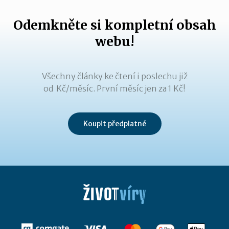
Odemkněte si kompletní obsah
webu!
Všechny články ke čtení i poslechu již
od Kč/měsíc. První měsíc jen za 1 Kč!
Koupit předplatné