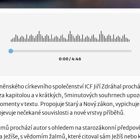
0:00 / 4:46
něnského církevního společenství ICF Jiří Zdráhal procház
za kapitolou a v krátkých, 5minutových souhrnech upoz
omenty v textu. Propojuje Starý a Nový zákon, vypichuj
bjevuje nečekané souvislosti a nové vrstvy příběhů.
lmů prochází autor s ohledem na starozákonní předpově
a Ježíše, s vědomím žalmů, které citoval sám Ježíš nebo 