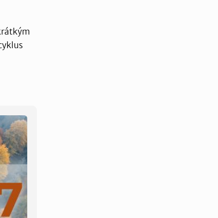
 krátkým
 cyklus