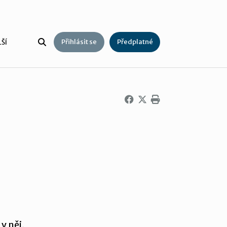
Přihlásit se
Předplatné
ŠÍ
v něj,