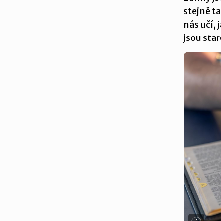
stejně ta
nás učí,
jsou sta