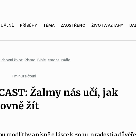
TUÁLNĚ
PŘÍBĚHY
TÉMA
ZAOSTŘENO
ŽIVOT A VZTAHY
DAL
uchovní život
Písmo
Bible
emoce
rádio
1 minuta čtení
AST: Žalmy nás učí, jak
ovně žít
u modlitby a písně o lásce k Bohu, o radosti a důvěře 