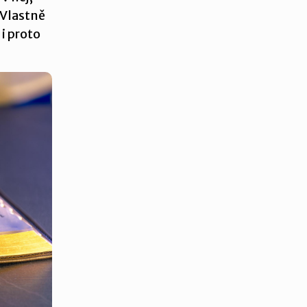
 Vlastně
i proto