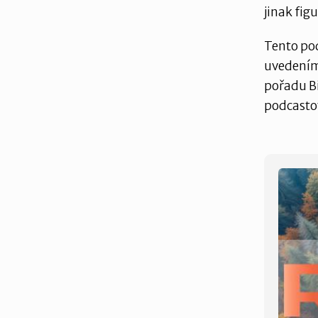
jinak fig
Tento pod
uvedením 
pořadu Bi
podcasto