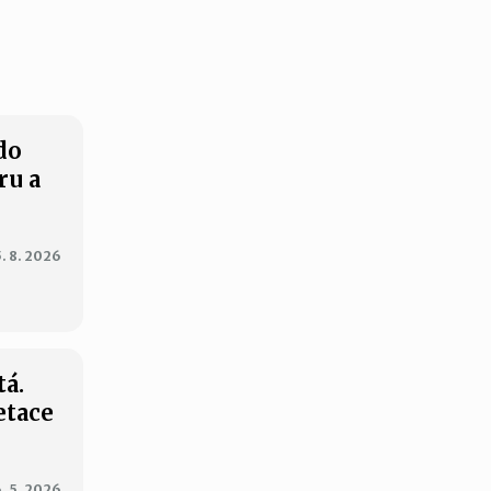
do
ru a
5. 8. 2026
tá.
etace
. 5. 2026