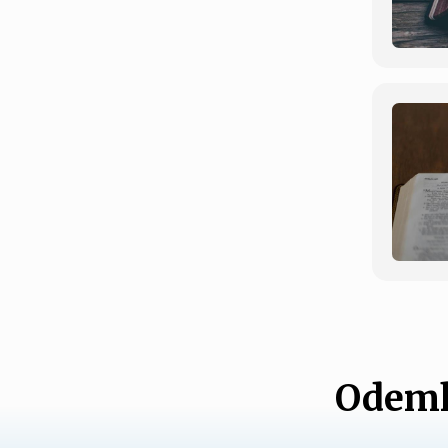
Odemk