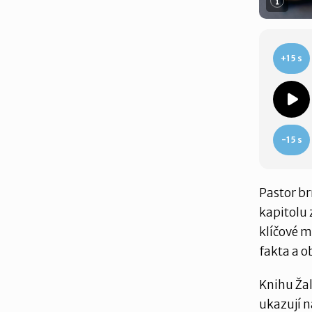
+15 s
-15 s
Pastor br
kapitolu 
klíčové m
fakta a o
Knihu Ža
ukazují n