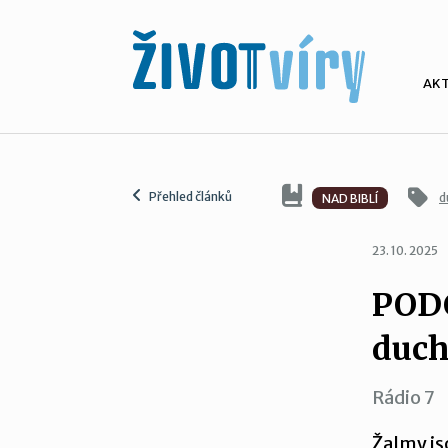
AK
Přehled článků
d
NAD BIBLÍ
23. 10. 2025
PODC
duch
Rádio 7
Žalmy jso