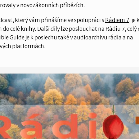
urovaly v novozákonních příbězích.
cast, který vám přinášíme ve spolupráci s
Rádiem 7
, je
do celé knihy. Další díly lze poslouchat na Rádiu 7, celý
ble Guide je k poslechu také v
audioarchivu rádia
a na
vých platformách.