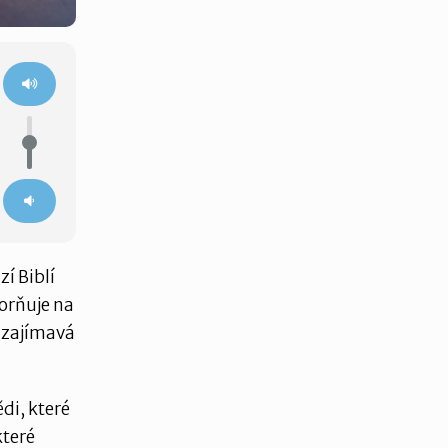
í Biblí
orňuje na
e zajímavá
di, které
které