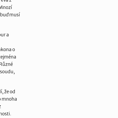
řeva z
 Mnozí
e buď musí
pur a
i
ákona o
 zejména
 Různé
 soudu,
, že od
do mnoha
z
nosti.