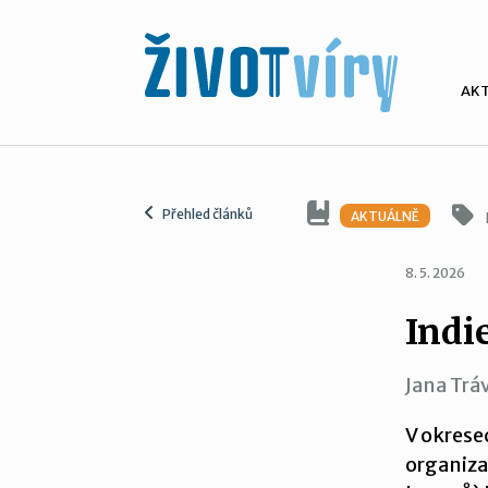
AK
Přehled článků
AKTUÁLNĚ
8. 5. 2026
Indi
Jana Trá
V okrese
organiza