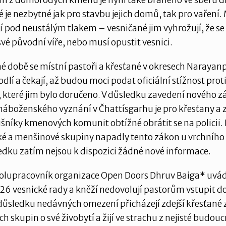
m z domorodých kmenů je nyní také bráněno ve sběru d
ré je nezbytné jak pro stavbu jejich domů, tak pro vaření.
jí pod neustálým tlakem – vesničané jim vyhrožují, že s
 své původní víře, nebo musí opustit vesnici.
é době se místní pastoři a křesťané v okresech Narayan
dlí a čekají, až budou moci podat oficiální stížnost prot
 které jim bylo doručeno. V důsledku zavedení nového z
náboženského vyznání v Čhattísgarhu je pro křesťany a
ušníky kmenových komunit obtížné obrátit se na policii.
ké a menšinové skupiny napadly tento zákon u vrchního
ledku zatím nejsou k dispozici žádné nové informace.
olupracovník organizace Open Doors Dhruv Baiga* uvádí
26 vesnické rady a kněží nedovolují pastorům vstupit 
 důsledku nedávných omezení přicházejí zdejší křesťané 
 skupin o své živobytí a žijí ve strachu z nejisté budouc