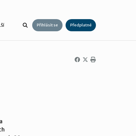
Přihlásit se
Předplatné
ŠÍ
a
ch