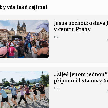
by vás také zajímat
Jesus pochod: oslava 
v centru Prahy
živi
4
„Žiješ jenom jednou,“
připomněl stanový 
živi