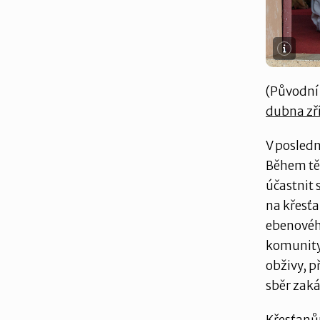
(Původní 
dubna zří
V posledn
Během tě
účastnit 
na křesťa
ebenového
komunity 
obživy, p
sběr zaká