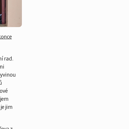
 konce
í rad.
ni
vyvinou
ů
nové
ojem
je jim