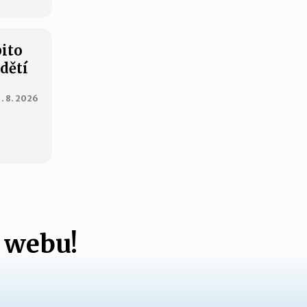
bito
 dětí
1. 8. 2026
 webu!