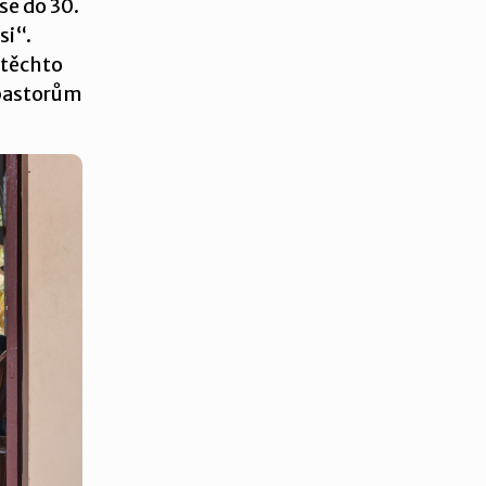
e do 30.
si“.
 těchto
 pastorům