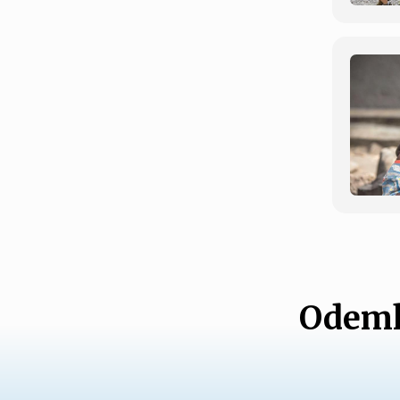
Odemk