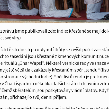
zprávu jsme publikovali zde:
Indie: Křesťané se mají do
ct své víry
)
ích třech dnech po uplynutí lhůty se zvýšil počet zasedán
chto zasedání jsou křesťané z kmenových komunit nuce
se rituálů „Ghar Wapsi“. Některé vesnické rady ve snaze 
ny ještě větší tlak zakázaly křesťanům sběr „tendu“ (list
 stromu z východní Indie). Sběr listů tendu je pro kme
v Čhattísgarhu a několika dalších státech hlavním zdr
řičemž sběratelům jsou poskytovány vládní platby. Když 
zán, přicházejí o svůj denní příjem.