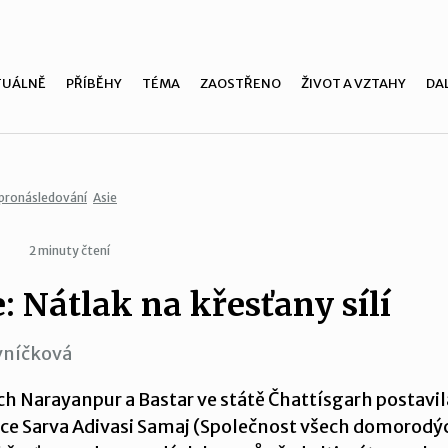
TUÁLNĚ
PŘÍBĚHY
TÉMA
ZAOSTŘENO
ŽIVOT A VZTAHY
DAL
pronásledování
Asie
2 minuty čtení
e: Nátlak na křesťany sílí
vníčková
ch Narayanpur a Bastar ve státě Čhattísgarh postavil
ce Sarva Adivasi Samaj (Společnost všech domorodý