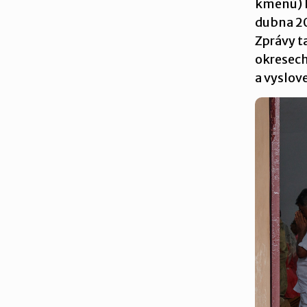
kmenů) k
dubna 20
Zprávy t
okresech
a vyslov