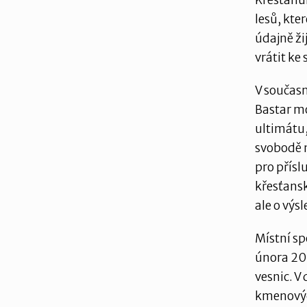
Křesťanů
lesů, kte
údajně ži
vrátit ke
V současn
Bastar mo
ultimátu,
svobodě 
pro přísl
křesťans
ale o výs
Místní sp
února 20
vesnic. V
kmenových