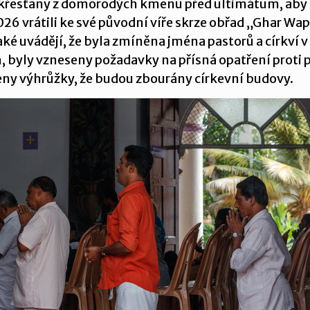
řesťany z domorodých kmenů před ultimátum, aby s
26 vrátili ke své původní víře skrze obřad „Ghar Wap
aké uvádějí, že byla zmíněna jména pastorů a církví v
, byly vzneseny požadavky na přísná opatření proti
eny výhrůžky, že budou zbourány církevní budovy.