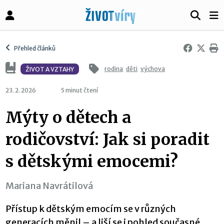
Přehled článků
rodina
děti
výchova
ŽIVOT A VZTAHY
23. 2. 2026
5 minut čtení
Mýty o dětech a
rodičovství: Jak si poradit
s dětskými emocemi?
Mariana Navrátilová
Přístup k dětským emocím se v různých
generacích měnil – a liší se i pohled současné