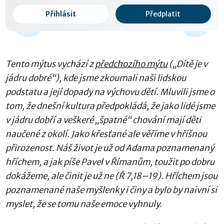
Přihlásit
Předplatit
0:00 / 0:00
-15 s
Tento mýtus vychází z
předchozího mýtu
(„Dítě je v
jádru dobré“), kde jsme zkoumali naši lidskou
podstatu a její dopady na výchovu dětí. Mluvili jsme o
tom, že dnešní kultura předpokládá, že jako lidé jsme
v jádru dobří a veškeré „špatné“ chování mají děti
naučené z okolí. Jako křesťané ale věříme v hříšnou
přirozenost. Náš život je už od Adama poznamenaný
hříchem, a jak píše Pavel v Římanům, toužit po dobru
dokážeme, ale činit je už ne (Ř 7,18–19). Hříchem jsou
poznamenané naše myšlenky i činy a bylo by naivní si
myslet, že se tomu naše emoce vyhnuly.