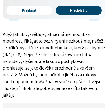
Přihlásit
Předplatit
0:00 / 0:00
-15 s
Když Jakub vysvětluje, jak se máme modlit za
moudrost, říká, ať to bez víry ani nezkoušíme, načež
se příkře vyjadřuje o modlitebníkovi, který pochybuje
(Jk 1,5–8). Nejen že jeho jednorázová modlitba
nebude vyslyšena, ale Jakub o pochybovači
prohlašuje, že je to člověk nerozhodný a ve všem
nestálý. Možná bychom někoho jiného za takový
soud napomenuli. Možná by si někdo přál citlivější,
„lidštější“ Bibli, ale potřebujeme se sžít s takovou,
jaká je.