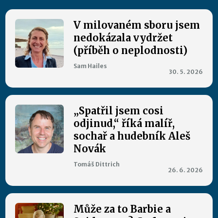
V milovaném sboru jsem
nedokázala vydržet
(příběh o neplodnosti)
Sam Hailes
30. 5. 2026
„Spatřil jsem cosi
odjinud,“ říká malíř,
sochař a hudebník Aleš
Novák
Tomáš Dittrich
26. 6. 2026
Může za to Barbie a