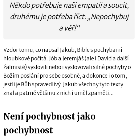
Někdo potřebuje naši empatii a soucit,
druhému je potřeba říct: „Nepochybuj
a věř!“
Vzdor tomu, co napsal Jakub, Bible s pochybami
hloubkově počítá. Jób a Jeremjáš (ale i David a další
žalmisté) vyslovili nebo i vyslovovali silné pochyby o
Božím poslání pro sebe osobně, a dokonce i o tom,
jestli je Bůh spravedlivý. Jakub všechny tyto texty
znal a patrně většinu z nich i uměl zpaměti...
Není pochybnost jako
pochybnost