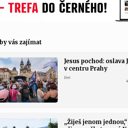
by vás zajímat
Jesus pochod: oslava 
v centru Prahy
živi
4
„Žiješ jenom jednou,“