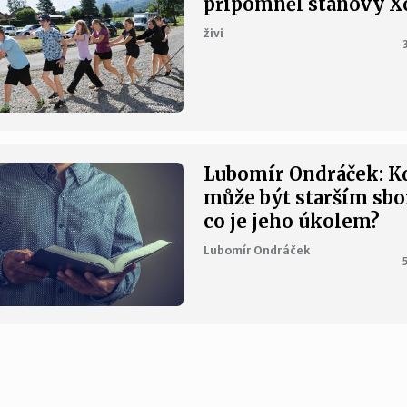
připomněl stanový 
živi
Lubomír Ondráček: K
může být starším sbo
co je jeho úkolem?
Lubomír Ondráček