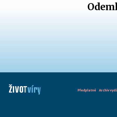
Odemk
Předplatné
Archiv vyd