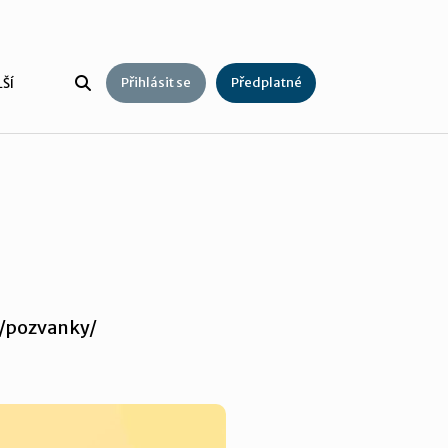
Přihlásit se
Předplatné
ŠÍ
z/pozvanky/