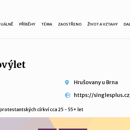
TUÁLNĚ
PŘÍBĚHY
TÉMA
ZAOSTŘENO
ŽIVOT A VZTAHY
DAL
ovýlet
Hrušovany u Brna
https://singlesplus.c
protestantských církví cca 25 - 55+ let