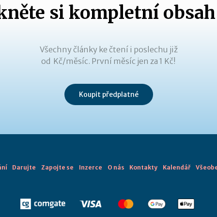
něte si kompletní obsah
Všechny články ke čtení i poslechu již
od Kč/měsíc. První měsíc jen za 1 Kč!
Koupit předplatné
ání
Darujte
Zapojte se
Inzerce
O nás
Kontakty
Kalendář
Všeobe