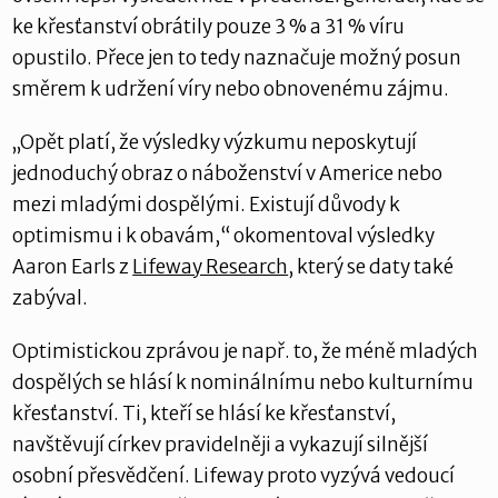
ke křesťanství obrátily pouze 3 % a 31 % víru
opustilo. Přece jen to tedy naznačuje možný posun
směrem k udržení víry nebo obnovenému zájmu.
„Opět platí, že výsledky výzkumu neposkytují
jednoduchý obraz o náboženství v Americe nebo
mezi mladými dospělými. Existují důvody k
optimismu i k obavám,“ okomentoval výsledky
Aaron Earls z
Lifeway Research
, který se daty také
zabýval.
Optimistickou zprávou je např. to, že méně mladých
dospělých se hlásí k nominálnímu nebo kulturnímu
křesťanství. Ti, kteří se hlásí ke křesťanství,
navštěvují církev pravidelněji a vykazují silnější
osobní přesvědčení. Lifeway proto vyzývá vedoucí