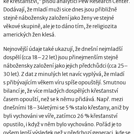
ke křesťanství,“ píšou analytici Pew Research Center.
Dodávají, že mladí muži sice dnes jsou přibližně
stejně nábožensky založení jako ženy ve stejné
věkové skupině, ale je to dáno tím, že religiozita
amerických žen klesá.
Nejnovější údaje také ukazují, že dnešní nejmladší
dospělí (cca 18–22 let) jsou přinejmenším stejně
nábožensky založení jako jejich předchůdci (cca 25–
30 let). Z dat z minulých let navíc vyplývá, že mladí
s přibývajícím věkem víru spíše opouštějí. Smutnou
bilancí je, že více mladých dospělých křesťanství
časem opouští, než se k němu přidává. Např. mezi
dnešními 18–34letými se 5 % stalo křesťany, aniž by
byli vychováni ve víře, zatímco 26 % křesťanství
opustilo, i když v něm bylo vychováno. Pořád je to
ovšem lepší výsledek než v předchozí generaci, kde se