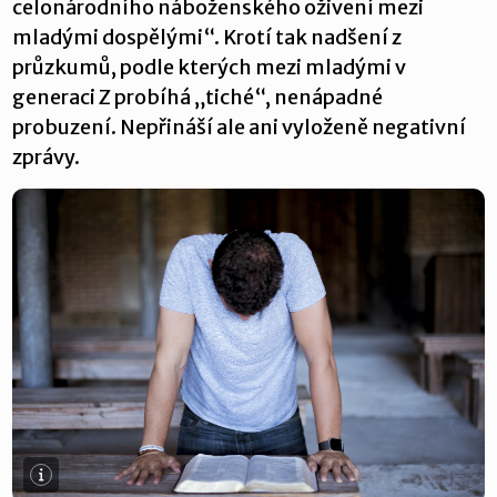
celonárodního náboženského oživení mezi
mladými dospělými“. Krotí tak nadšení z
průzkumů, podle kterých mezi mladými v
generaci Z probíhá „tiché“, nenápadné
probuzení. Nepřináší ale ani vyloženě negativní
zprávy.