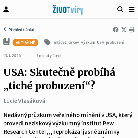
Přehled článků
mládež
církev
výzkum
USA
probuzení
AKTUÁLNĚ
13. 1. 2026
3 minuty čtení
USA: Skutečně probíhá
„tiché probuzení“?
Lucie Vlasáková
Nedávný průzkum veřejného mínění v USA, který
provedl neziskový výzkumný institut Pew
Research Center, „neprokázal jasné známky