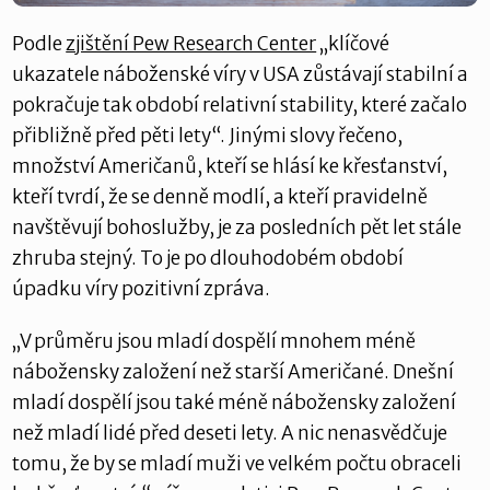
Podle
zjištění Pew Research Center
„klíčové
ukazatele náboženské víry v USA zůstávají stabilní a
pokračuje tak období relativní stability, které začalo
přibližně před pěti lety“. Jinými slovy řečeno,
množství Američanů, kteří se hlásí ke křesťanství,
kteří tvrdí, že se denně modlí, a kteří pravidelně
navštěvují bohoslužby, je za posledních pět let stále
zhruba stejný. To je po dlouhodobém období
úpadku víry pozitivní zpráva.
„V průměru jsou mladí dospělí mnohem méně
nábožensky založení než starší Američané. Dnešní
mladí dospělí jsou také méně nábožensky založení
než mladí lidé před deseti lety. A nic nenasvědčuje
tomu, že by se mladí muži ve velkém počtu obraceli