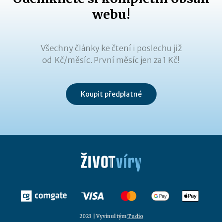
webu!
Všechny články ke čtení i poslechu již
od Kč/měsíc. První měsíc jen za 1 Kč!
Koupit předplatné
2023 | Vyvinul tým
Tudio