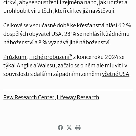
církví, aby se soustředili zejména na to, jak udržet a
prohloubit víru těch, kteří církev již navštěvují.
Celkově se v současné době ke křesťanství hlásí 62 %
dospělých obyvatel USA. 28 % se nehlásí k žádnému
náboženství a 8 % vyznává jiné náboženství.
Průzkum „Tiché probuzení“
z konce roku 2024 se
týkal Anglie a Walesu, začalo se o něm ale mluvit i v
souvislosti s dalšími západními zeměmi
včetně USA
.
Pew Research Center
,
Lifeway Research