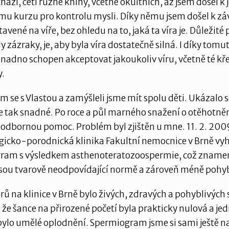
ází, četl různé knihy, včetně okultních, až jsem došel 
mu kurzu pro kontrolu mysli. Díky němu jsem došel k zá
tavené na víře, bez ohledu na to, jaká ta víra je. Důležité 
ly zázraky, je, aby byla víra dostatečně silná. I díky tomu
snadno schopen akceptovat jakoukoliv víru, včetně té kř
y.
em se s Vlastou a zamýšleli jsme mít spolu děti. Ukázalo s
 tak snadné. Po roce a půl marného snažení o otěhotně
 odbornou pomoc. Problém byl zjištěn u mne. 11. 2. 20
gicko-porodnická klinika Fakultní nemocnice v Brně vy
ram s výsledkem asthenoteratozoospermie, což znamen
sou tvarově neodpovídající normě a zároveň méně pohyb
rů na klinice v Brně bylo živých, zdravých a pohyblivých
 že šance na přirozené početí byla prakticky nulová a je
ylo umělé oplodnění. Spermiogram jsme si sami ještě na