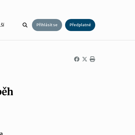
Přihlásit se
Předplatné
ŠÍ
běh
 a