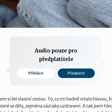
Audio pouze pro
předplatitele
Přihlásit
Předplatit
0:00 / 0:00
jsem si šel vlastní cestou. To, co mi hodně vrtalo hlavou, 
které se děly, zejména zázraky uzdravení. A tak jsem hled