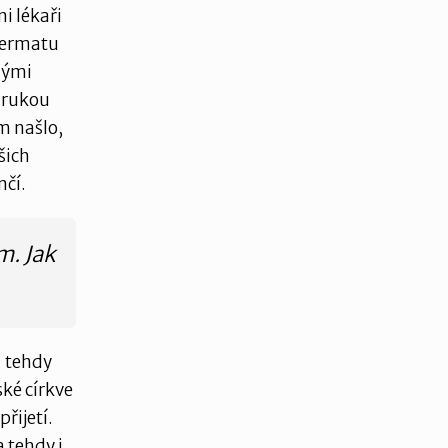
i lékaři
spermatu
nými
 rukou
m našlo,
šich
nčí.
m. Jak
– tehdy
ské církve
řijetí.
 tehdy i