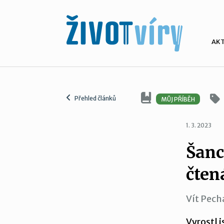
AK
Přehled článků
MŮJ PŘÍBĚH
1. 3. 2023
Šanc
čten
Vít Pech
Vyrostl 