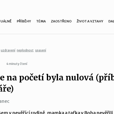
TUÁLNĚ
PŘÍBĚHY
TÉMA
ZAOSTŘENO
ŽIVOT A VZTAHY
DAL
uzdravení
neplodnost
spasení
4 minuty čtení
e na početí byla nulová (pří
áře)
anec
jsem v nevěřící rodině, mamka a taťka v Boha nevěřili