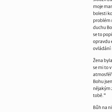
moje mamk
bolesti k
problém n
duchu Boh
se to popi
opravdu e
ovládání m
Žena byl
se mi to v
atmosféře
Bohu jsem
nějakým 
tobě.“
Bůh na ni