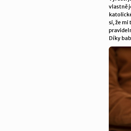
vlastně j
katolick
si, že mi
pravidel
Díky bab