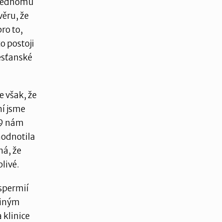
k jednomu
věru, že
pro to,
to postoji
esťanské
e však, že
ní jsme
09 nám
hodnotila
á, že
livé.
 spermií
diným
 klinice