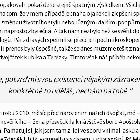
opakovali, pokaždé se stejně špatným výsledkem. Všichn
 na tom, že v mém případě je snaha o jakékoli zlepšení 
, změnou životního stylu nebo různými dalšími podpůr
naprosto zbytečná. A tak nám nezbylo než se svěřit do
ogů. Pár zdravých spermií se přece jen pod mikroskope
 i přenos byly úspěšné, takže se dnes můžeme těšit z na
dvojčátek Kubíka a Terezky. Tímto však náš příběh neko
, potvrď mi svou existenci nějakým zázrake
konkrétně to uděláš, nechám na tobě.“
 roku 2010, měsíc před narozením našich dvojčat, mě 
o nevěřícího – žena přesvědčila k návštěvě sboru Apoštol
 Pamatuji si, jak jsem tam z lidí ve sboru vnímal lásku a p
de Zdeněk Uhlík, evangelista s darem uzdravování. Přijela