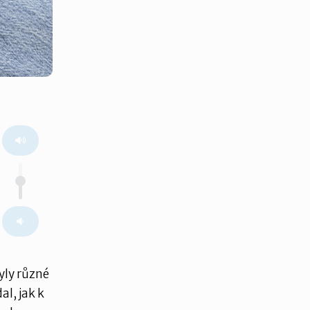
byly různé
al, jak k