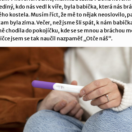
ediný, kdo nás vedl k víře, byla babička, která nás br
ého kostela. Musím říct, že mě to nějak neoslovilo, 
 tam byla zima. Večer, než jsme šli spát, k nám babičk
ně chodila do pokojíčku, kde se se mnou a bráchou mo
ičce jsem se tak naučil nazpaměť „Otče náš“.