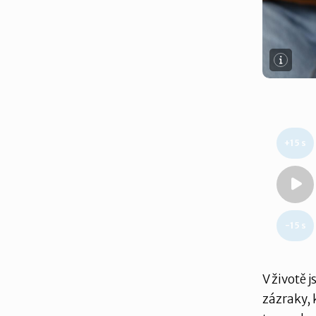
+15 s
-15 s
V životě 
zázraky, 