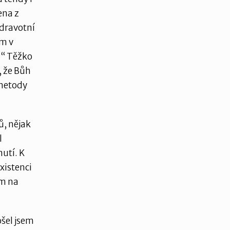
ena z
zdravotní
em v
t.“ Těžko
l, že Bůh
 metody
, nějak
l
utí. K
xistenci
ám na
ošel jsem