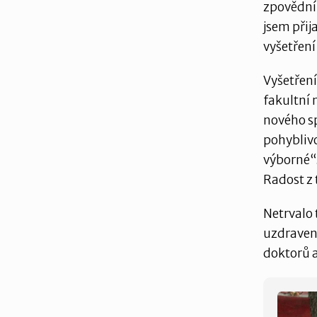
zpovědní 
jsem přij
vyšetření 
Vyšetření
fakultní 
nového s
pohyblivo
výborné“.
Radost z 
Netrvalo 
uzdravení
doktorů a