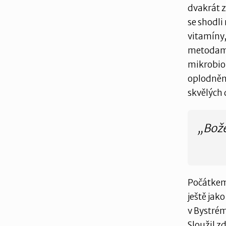
dvakrát z
se shodli
vitamíny
metodami 
mikrobiol
oplodnění
skvělých 
„Bože
Počátkem
ještě jak
v Bystrém.
Sloužil z