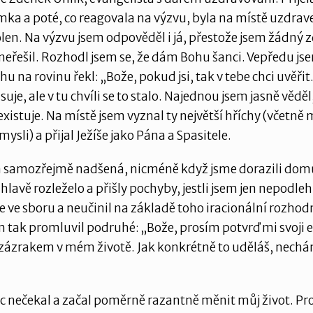
a a poté, co reagovala na výzvu, byla na místě uzdrav
olen. Na výzvu jsem odpověděl i já, přestože jsem žádný 
eřešil. Rozhodl jsem se, že dám Bohu šanci. Vepředu js
u na rovinu řekl: „Bože, pokud jsi, tak v tebe chci uvěři
suje, ale v tu chvíli se to stalo. Najednou jsem jasně vědě
xistuje. Na místě jsem vyznal ty největší hříchy (včetně
ysli) a přijal Ježíše jako Pána a Spasitele.
a samozřejmě nadšená, nicméně když jsme dorazili domů
 hlavě rozleželo a přišly pochyby, jestli jsem jen nepodleh
 ve sboru a neučinil na základě toho iracionální rozhodn
 tak promluvil podruhé: „Bože, prosím potvrď mi svoji e
zázrakem v mém životě. Jak konkrétně to uděláš, nech
c nečekal a začal poměrně razantně měnit můj život. Pr