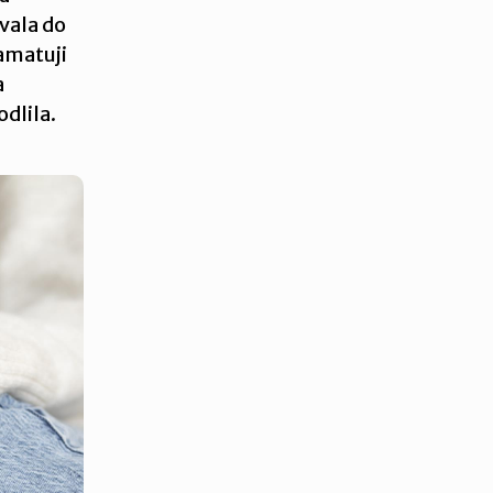
ávala do
pamatuji
a
dlila.