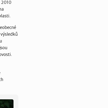
9. 2010
na
lasti.
Všeobecné
í výsledků
ou
jsou
ovosti.
e
ch