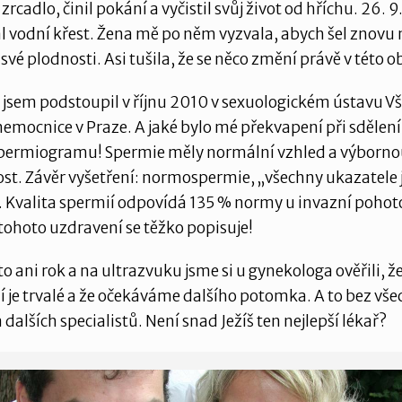
zrcadlo, činil pokání a vyčistil svůj život od hříchu. 26. 
al vodní křest. Žena mě po něm vyzvala, abych šel znovu 
své plodnosti. Asi tušila, že se něco změní právě v této ob
 jsem podstoupil v říjnu 2010 v sexuologickém ústavu 
nemocnice v Praze. A jaké bylo mé překvapení při sdělen
permiogramu! Spermie měly normální vzhled a výborn
st. Závěr vyšetření: normospermie, „všechny ukazatele 
 Kvalita spermií odpovídá 135 % normy u invazní pohot
tohoto uzdravení se těžko popisuje!
to ani rok a na ultrazvuku jsme si u gynekologa ověřili, ž
 je trvalé a že očekáváme dalšího potomka. A to bez vše
 dalších specialistů. Není snad Ježíš ten nejlepší lékař?