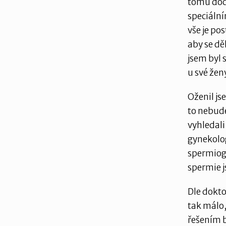
tomu doch
speciální
vše je pos
aby se dě
jsem byl 
u své žen
Oženil js
to nebude
vyhledali
gynekolo
spermiog
spermie j
Dle dokto
tak málo,
řešením b