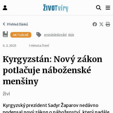
Přehled článků
pronásledování
Asie
AKTUÁLNĚ
6. 2. 2025
1 minuta čtení
Kyrgyzstán: Nový zákon
potlačuje náboženské
menšiny
živi
Kyrgyzský prezident Sadyr Žaparov nedávno
podepsal nový zákon o náboženství, který nadále