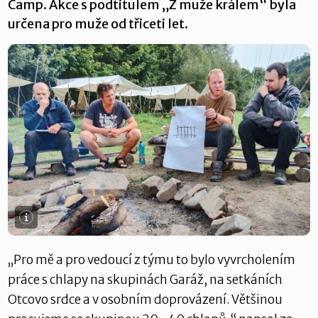
Camp. Akce s podtitulem „Z muže králem“ byla
určena pro muže od třiceti let.
„Pro mě a pro vedoucí z týmu to bylo vyvrcholením
práce s chlapy na skupinách Garáž, na setkáních
Otcovo srdce a v osobním doprovázení. Většinou