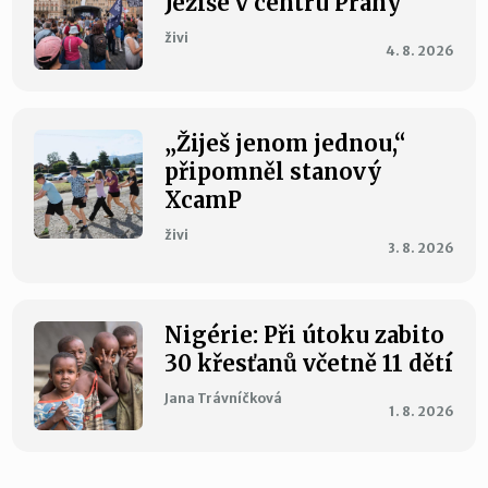
Ježíše v centru Prahy
živi
4. 8. 2026
„Žiješ jenom jednou,“
připomněl stanový
XcamP
živi
3. 8. 2026
Nigérie: Při útoku zabito
30 křesťanů včetně 11 dětí
Jana Trávníčková
1. 8. 2026