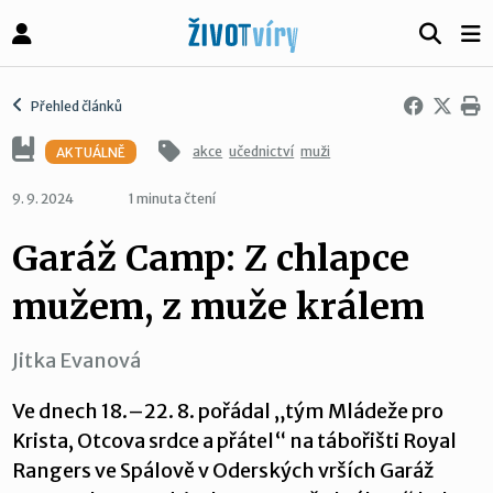
Přehled článků
akce
učednictví
muži
AKTUÁLNĚ
9. 9. 2024
1 minuta čtení
Garáž Camp: Z chlapce
mužem, z muže králem
Jitka Evanová
Ve dnech 18.–22. 8. pořádal „tým Mládeže pro
Krista, Otcova srdce a přátel“ na tábořišti Royal
Rangers ve Spálově v Oderských vrších Garáž