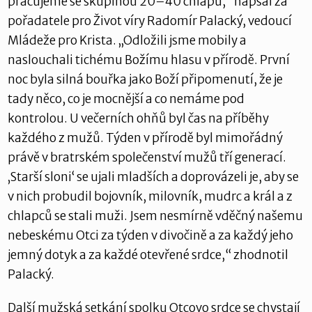
pracujeme se skupinou 20–40 chlapů,“ napsal za
pořadatele pro Život víry Radomír Palacký, vedoucí
Mládeže pro Krista. „Odložili jsme mobily a
naslouchali tichému Božímu hlasu v přírodě. První
noc byla silná bouřka jako Boží připomenutí, že je
tady něco, co je mocnější a co nemáme pod
kontrolou. U večerních ohňů byl čas na příběhy
každého z mužů. Týden v přírodě byl mimořádný
právě v bratrském společenství mužů tří generací.
‚Starší sloni‘ se ujali mladších a doprovázeli je, aby se
v nich probudil bojovník, milovník, mudrc a král a z
chlapců se stali muži. Jsem nesmírně vděčný našemu
nebeskému Otci za týden v divočině a za každý jeho
jemný dotyk a za každé otevřené srdce,“ zhodnotil
Palacký.
Další mužská setkání spolku Otcovo srdce se chystají