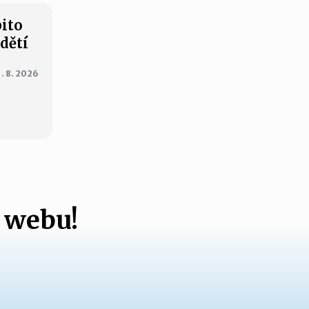
bito
 dětí
1. 8. 2026
 webu!