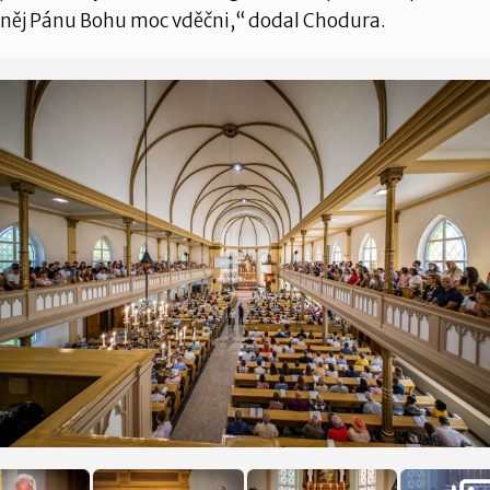
 něj Pánu Bohu moc vděčni,“ dodal Chodura.