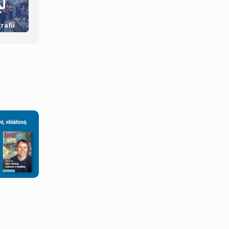
rafií