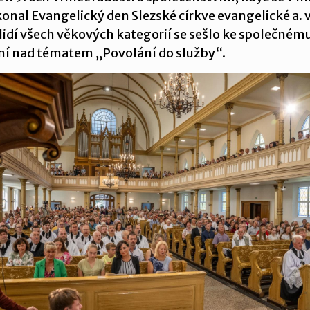
konal Evangelický den Slezské církve evangelické a. v
c lidí všech věkových kategorií se sešlo ke společném
í nad tématem „Povolání do služby“.