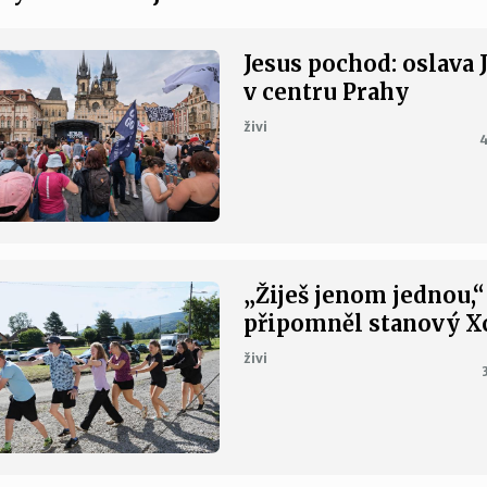
Jesus pochod: oslava 
v centru Prahy
živi
4
„Žiješ jenom jednou,“
připomněl stanový 
živi