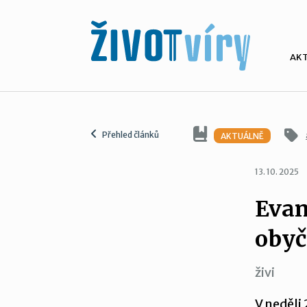
AK
Přehled článků
AKTUÁLNĚ
13. 10. 2025
Evan
obyč
živi
V neděli 