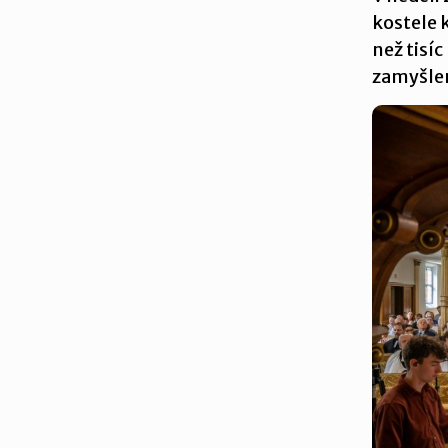
kostele 
než tisí
zamyšlen