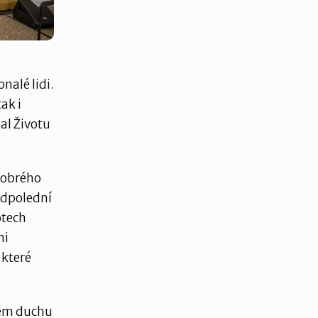
nalé lidi.
ak i
al Životu
dobrého
 Odpolední
otech
mi
 které
kém duchu