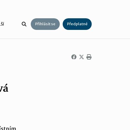
Přihlásit se
Předplatné
ŠÍ
vá
místním