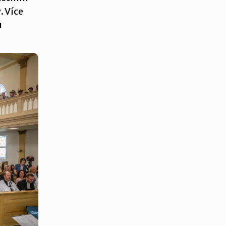
. Více
u