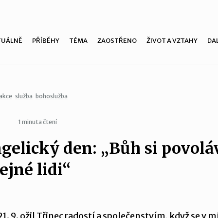
TUÁLNĚ
PŘÍBĚHY
TÉMA
ZAOSTŘENO
ŽIVOT A VZTAHY
DAL
akce
služba
bohoslužba
1 minuta čtení
gelický den: „Bůh si povolá
ejné lidi“
21. 9. ožil Třinec radostí a společenstvím, když se v 