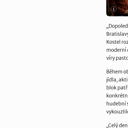
„Dopoledn
Bratislav
Kostel ro
moderní c
víry past
Během obě
jídla, ak
blok patř
konkrétní
hudební s
vykouzli
„Celý den