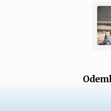
Odemk