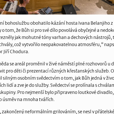
í bohoslužbu obohatilo kázání hosta Ivana Belanjiho z
y o tom, že Bůh si pro své dílo povolává obyčejné a nedoko
zezněly jak mohutné tóny varhan a dechových nástrojů, t
hvály, což vytvořilo neopakovatelnou atmosféru,“ naps
or Jiří Chodura.
da se areál proměnil v živé náměstí plné rozhovorů u 
tivit pro děti či prezentací různých křesťanských služeb.
il silným osobním svědectvím o tom, jak Bůh jedná v živ
ch lidí a zve je do služby. Svědectví se prolínala s chvála
kupiny. Pro nejmenší bylo připraveno loutkové divadlo,
lo úsměv na mnoha tvářích.
, zakončený neformálním grilováním, se nesl v přátels