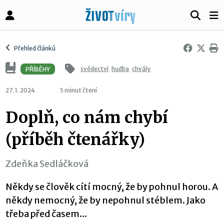
Přehled článků
svědectví
hudba
chvály
PŘÍBĚHY
27. 1. 2024
5 minut čtení
Doplň, co nám chybí
(příběh čtenářky)
Zdeňka Sedláčková
Někdy se člověk cítí mocný, že by pohnul horou. A
někdy nemocný, že by nepohnul stéblem. Jako
třeba před časem...