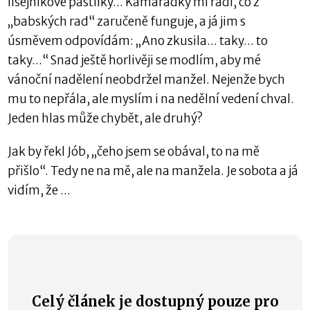
lišejníkové pastilky... Kamarádky mi radí, co z
„babských rad“ zaručeně funguje, a já jim s
úsměvem odpovídám: „Ano zkusila... taky... to
taky...“ Snad ještě horlivěji se modlím, aby mé
vánoční nadělení neobdržel manžel. Nejenže bych
mu to nepřála, ale myslím i na nedělní vedení chval.
Jeden hlas může chybět, ale druhý?
Jak by řekl Jób, „čeho jsem se obával, to na mě
přišlo“. Tedy ne na mě, ale na manžela. Je sobota a já
vidím, že ...
Celý článek je dostupný pouze pro