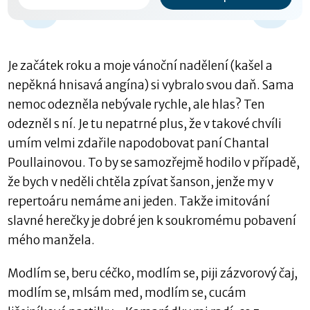
-15 s
Je začátek roku a moje vánoční nadělení (kašel a
nepěkná hnisavá angína) si vybralo svou daň. Sama
nemoc odezněla nebývale rychle, ale hlas? Ten
odezněl s ní. Je tu nepatrné plus, že v takové chvíli
umím velmi zdařile napodobovat paní Chantal
Poullainovou. To by se samozřejmě hodilo v případě,
že bych v neděli chtěla zpívat šanson, jenže my v
repertoáru nemáme ani jeden. Takže imitování
slavné herečky je dobré jen k soukromému pobavení
mého manžela.
Modlím se, beru céčko, modlím se, piji zázvorový čaj,
modlím se, mlsám med, modlím se, cucám