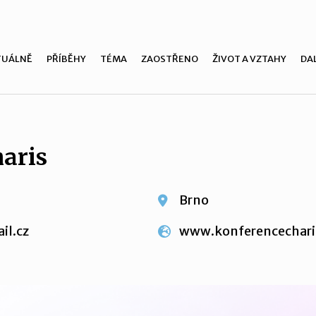
TUÁLNĚ
PŘÍBĚHY
TÉMA
ZAOSTŘENO
ŽIVOT A VZTAHY
DAL
aris
Brno
il.cz
www.konferencechari