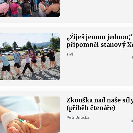
„Žiješ jenom jednou,“
připomněl stanový 
živi
Zkouška nad naše síl
(příběh čtenáře)
Petr Unucka
3