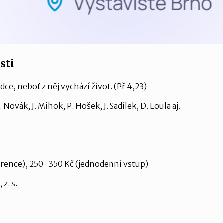
sti
ce, neboť z něj vychází život. (Př 4,23)
. Novák, J. Mihok, P. Hošek, J. Sadílek, D. Loula aj.
rence), 250–350 Kč (jednodenní vstup)
z. s.