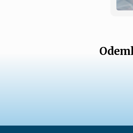
Odemk