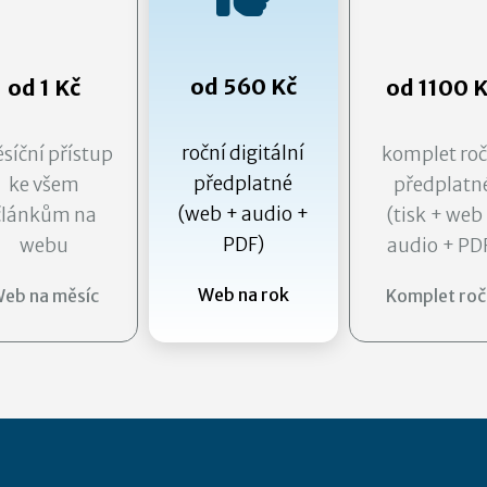
od 560 Kč
od 1 Kč
od 1100 
roční digitální
síční přístup
komplet roč
předplatné
ke všem
předplatn
(web + audio +
článkům na
(tisk + web
PDF)
webu
audio + PD
Web na rok
eb na měsíc
Komplet roč