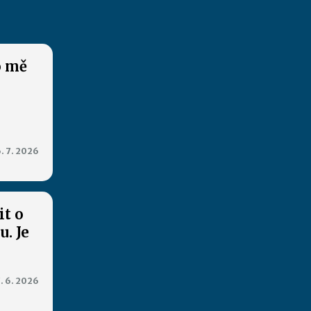
o mě
. 7. 2026
it o
u. Je
. 6. 2026