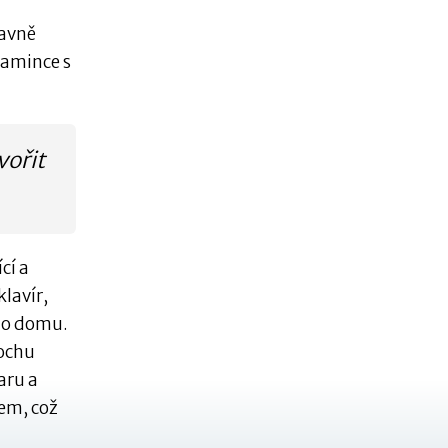
lavně
mamince s
vořit
cí a
lavír,
ho domu.
rochu
aru a
lem, což