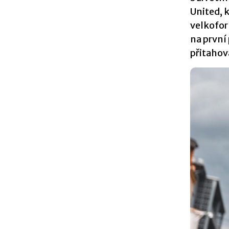
United, 
velkofor
na první
přitahova