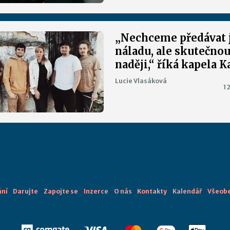
„Nechceme předávat 
náladu, ale skutečno
naději,“ říká kapela 
Lucie Vlasáková
12
ání
Darujte
Zapojte se
Inzerce
O nás
Kontakty
Kalendář
Všeobe