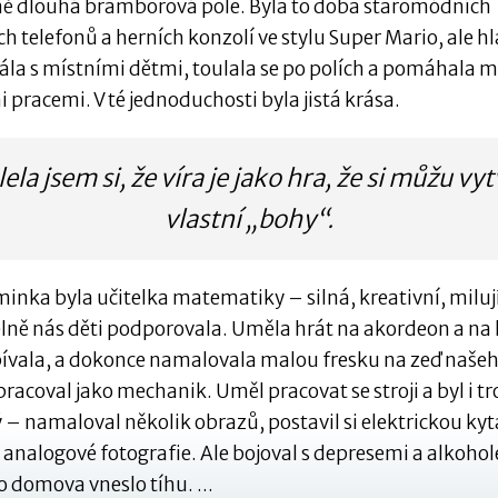
ě dlouhá bramborová pole. Byla to doba staromódních
h telefonů a herních konzolí ve stylu Super Mario, ale h
rála s místními dětmi, toulala se po polích a pomáhala 
pracemi. V té jednoduchosti byla jistá krása.
ela jsem si, že víra je jako hra, že si můžu vyt
vlastní „bohy“.
nka byla učitelka matematiky – silná, kreativní, milují
lně nás děti podporovala. Uměla hrát na akordeon a na k
pívala, a dokonce namalovala malou fresku na zeď naše
pracoval jako mechanik. Uměl pracovat se stroji a byl i t
– namaloval několik obrazů, postavil si elektrickou kyt
 analogové fotografie. Ale bojoval s depresemi a alkoho
 domova vneslo tíhu. ...