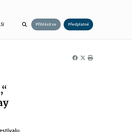
Přihlásit se
Předplatné
ŠÍ
,“
ay
estivalu