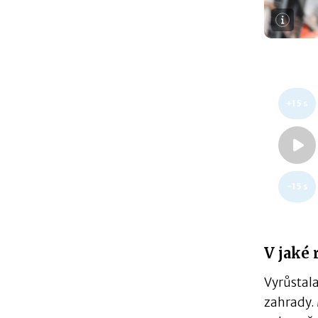
+15 s
-15 s
V jaké 
Vyrůstala
zahrady. 