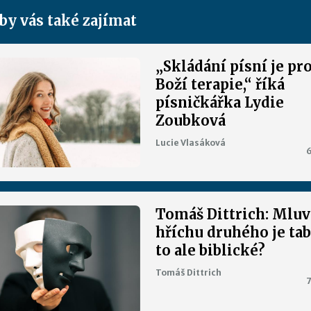
by vás také zajímat
„Skládání písní je pr
Boží terapie,“ říká
písničkářka Lydie
Zoubková
Lucie Vlasáková
6
Tomáš Dittrich: Mluv
hříchu druhého je tab
to ale biblické?
Tomáš Dittrich
7