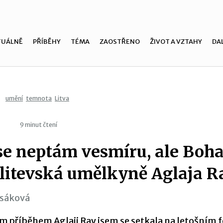
TUÁLNĚ
PŘÍBĚHY
TÉMA
ZAOSTŘENO
ŽIVOT A VZTAHY
DAL
umění
temnota
Litva
9 minut čtení
se neptám vesmíru, ale Boha
 litevská umělkyně Aglaja R
asáková
ím příběhem Aglaji Ray jsem se setkala na letošním f