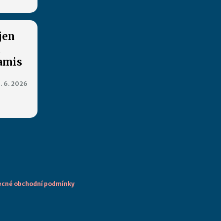
jen
u
Kamis
. 6. 2026
cné obchodní podmínky