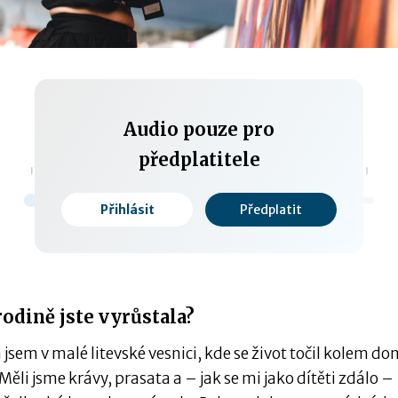
Audio pouze pro
předplatitele
Přihlásit
Předplatit
0:00 / 0:00
rodině jste vyrůstala?
 jsem v malé litevské vesnici, kde se život točil kolem d
Měli jsme krávy, prasata a – jak se mi jako dítěti zdálo –