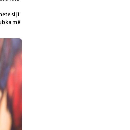
te si jí
loubka mě
.