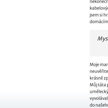
nekonečn
kabelovýc
jsem si h
domácími 
Mysl
Moje mami
neuvěřite
krásně z
Můj táta 
umělecký 
vyvolával
do našeho