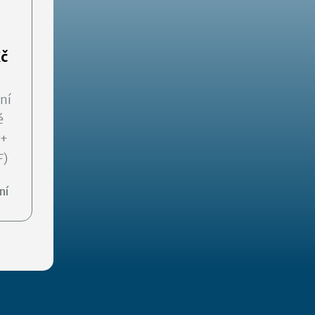
Kč
ní
é
 +
F)
ní