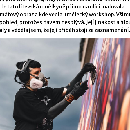
kde tato litevská umělkyně přímo na ulici malovala
mátový obraz a kde vedla umělecký workshop. Všimne
 pohled, protože s davem nesplývá. Její jinakost a h
ly a věděla jsem, že její příběh stojí za zaznamenání