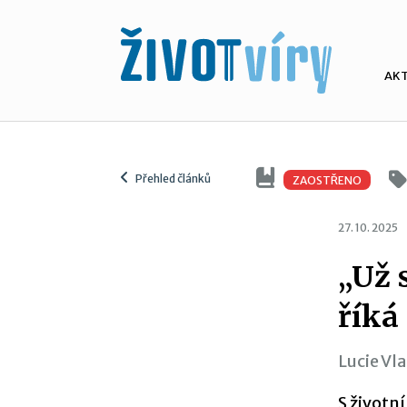
AK
Přehled článků
ZAOSTŘENO
27. 10. 2025
„Už 
říká
Lucie Vl
S životn