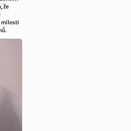
, že
e
 milosti
nů.