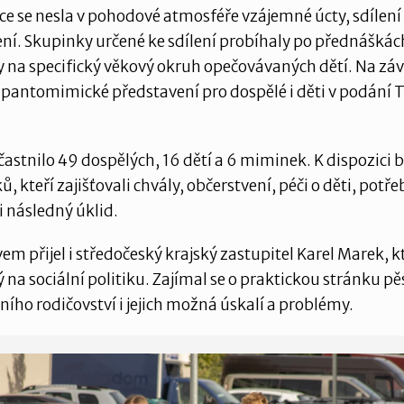
e se nesla v pohodové atmosféře vzájemné úcty, sdílení
í. Skupinky určené ke sdílení probíhaly po přednáškách
na specifický věkový okruh opečovávaných dětí. Na záv
 pantomimické představení pro dospělé i děti v podání
častnilo 49 dospělých, 16 dětí a 6 miminek. K dispozici 
ů, kteří zajišťovali chvály, občerstvení, péči o děti, potř
i následný úklid.
em přijel i středočeský krajský zastupitel Karel Marek, kt
na sociální politiku. Zajímal se o praktickou stránku p
ního rodičovství i jejich možná úskalí a problémy.