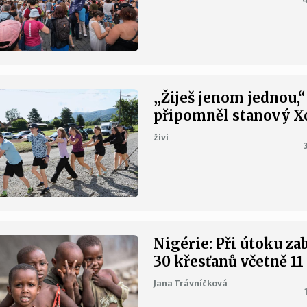
„Žiješ jenom jednou,“
připomněl stanový 
živi
Nigérie: Při útoku za
30 křesťanů včetně 11
Jana Trávníčková