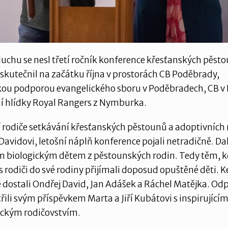
uchu se nesl třetí ročník konference křesťanských pěst
uskutečnil na začátku října v prostorách CB Poděbrady,
kou podporou evangelického sboru v Poděbradech, CB v 
ní hlídky Royal Rangers z Nymburka.
rodiče setkávání křesťanských pěstounů a adoptivních 
avidovi, letošní náplň konference pojali netradičně. Dal
m biologickým dětem z pěstounských rodin. Tedy těm, 
s rodiči do své rodiny přijímali doposud opuštěné děti. K
dostali Ondřej David, Jan Adášek a Ráchel Matějka. Od
řili svým příspěvkem Marta a Jiří Kubátovi s inspirující
ickým rodičovstvím.