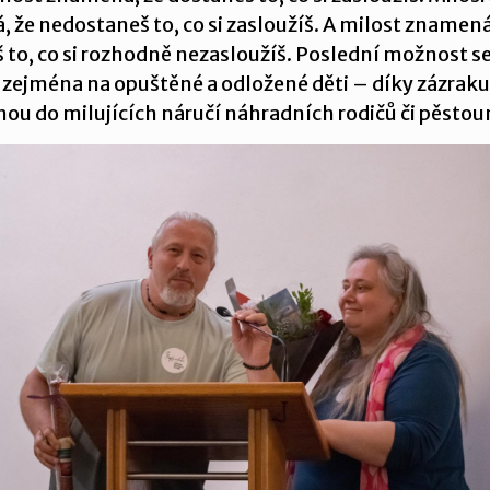
 že nedostaneš to, co si zasloužíš. A milost znamená
 to, co si rozhodně nezasloužíš. Poslední možnost s
 zejména na opuštěné a odložené děti – díky zázraku
nou do milujících náručí náhradních rodičů či pěstou