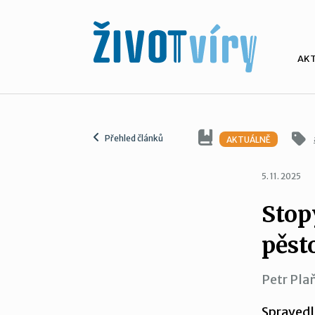
AK
Přehled článků
AKTUÁLNĚ
5. 11. 2025
Stop
pěst
Petr Pla
Spravedl