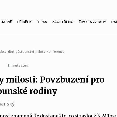
TUÁLNĚ
PŘÍBĚHY
TÉMA
ZAOSTŘENO
ŽIVOT A VZTAHY
DAL
akce
děti
pěstounství
milost
konference
1 minuta čtení
y milosti: Povzbuzení pro
ounské rodiny
ňanský
nost znamená, že dostaneš to, co si zasloužíš. Milos