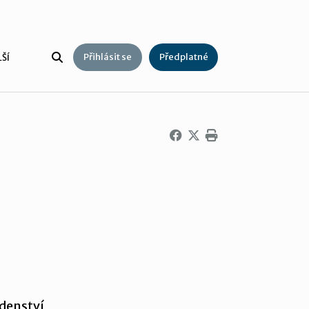
Přihlásit se
Předplatné
ŠÍ
rdenství