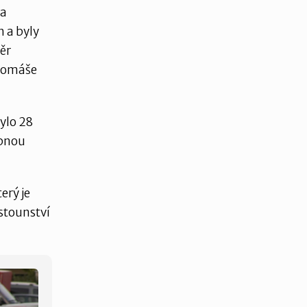
 a
 a byly
ěr
 Tomáše
bylo 28
ebnou
erý je
ěstounství