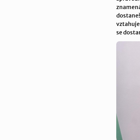
znamená,
dostaneš
vztahuje
se dosta