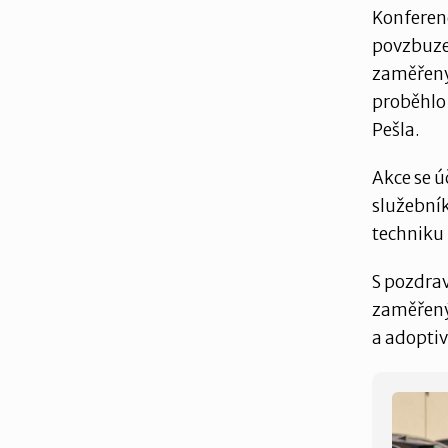
Konferenc
povzbuzen
zaměřeny 
proběhlo
Pešla.
Akce se ú
služebník
techniku 
S pozdrav
zaměřený 
a adoptiv