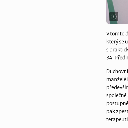
V tomto d
který se 
s praktic
34. Před
Duchovní 
manželé D
předevší
společně 
postupně 
pak zpest
terapeut