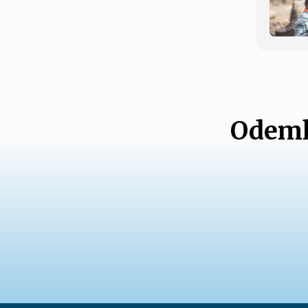
Odemk