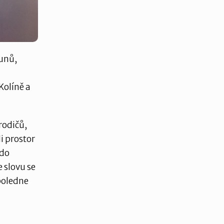
ounů,
Kolíně a
rodičů,
i prostor
kdo
e slovu se
poledne
m