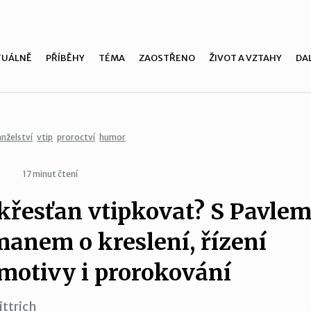
TUÁLNĚ
PŘÍBĚHY
TÉMA
ZAOSTŘENO
ŽIVOT A VZTAHY
DAL
nželství
vtip
proroctví
humor
17 minut čtení
křesťan vtipkovat? S Pavle
anem o kreslení, řízení
motivy i prorokování
ttrich