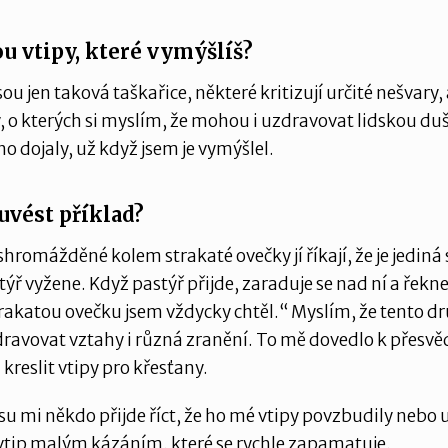
ou vtipy, které vymýšlíš?
sou jen taková taškařice, některé kritizují určité nešvary,
y, o kterých si myslím, že mohou i uzdravovat lidskou du
 dojaly, už když jsem je vymýšlel.
uvést příklad?
 shromážděné kolem strakaté ovečky jí říkají, že je jediná
astýř vyžene. Když pastýř přijde, zaraduje se nad ní a řekn
rakatou ovečku jsem vždycky chtěl.“ Myslím, že tento dr
avovat vztahy i různá zranění. To mě dovedlo k přesvěd
kreslit vtipy pro křesťany.
su mi někdo přijde říct, že ho mé vtipy povzbudily nebo u
vtip malým kázáním, které se rychle zapamatuje.