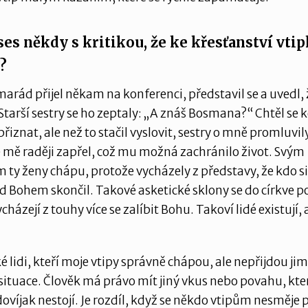
ses někdy s kritikou, že ke křesťanství vti
?
arád přijel někam na konferenci, představil se a uvedl, ž
Starší sestry se ho zeptaly: „A znáš Bosmana?“ Chtěl se 
řiznat, ale než to stačil vyslovit, sestry o mně promluvil
e mě raději zapřel, což mu možná zachránilo život. Svým
ty ženy chápu, protože vycházely z představy, že kdo si
ed Bohem skončil. Takové asketické sklony se do církve po
ycházejí z touhy více se zalíbit Bohu. Takoví lidé existují,
 lidi, kteří moje vtipy správně chápou, ale nepřijdou jim
á situace. Člověk má právo mít jiný vkus nebo povahu, kte
víjak nestojí. Je rozdíl, když se někdo vtipům nesměje p