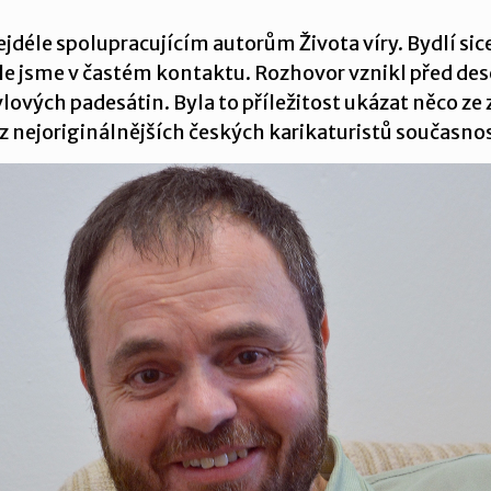
ejdéle spolupracujícím autorům Života víry. Bydlí sic
le jsme v častém kontaktu. Rozhovor vznikl před deset
lových padesátin. Byla to příležitost ukázat něco ze 
z nejoriginálnějších českých karikaturistů současnost