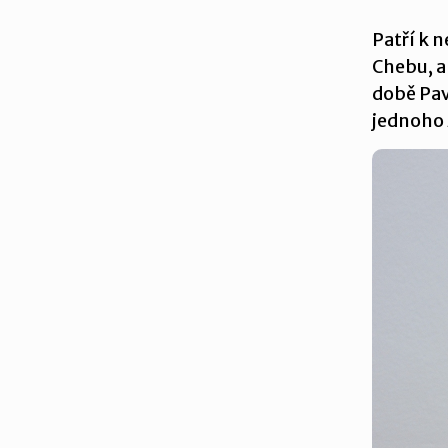
Patří k n
Chebu, a
době Pav
jednoho 