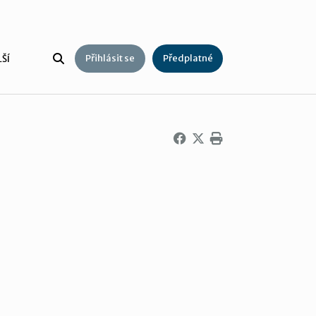
Přihlásit se
Předplatné
ŠÍ
m