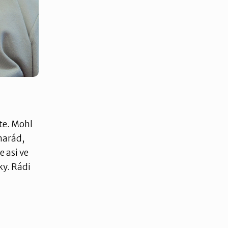
áte. Mohl
marád,
e asi ve
ky. Rádi