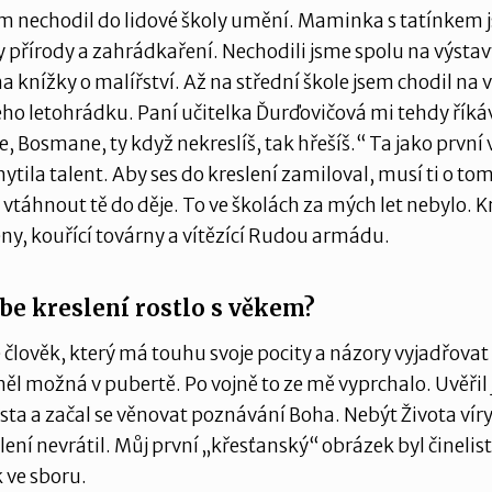
m nechodil do lidové školy umění. Maminka s tatínkem j
 přírody a zahrádkaření. Nechodili jsme spolu na výstav
 knížky o malířství. Až na střední škole jsem chodil na 
ho letohrádku. Paní učitelka Ďurďovičová mi tehdy říká
 Bosmane, ty když nekreslíš, tak hřešíš.“ Ta jako prvn
hytila talent. Aby ses do kreslení zamiloval, musí ti o t
 vtáhnout tě do děje. To ve školách za mých let nebylo. Kr
ny, kouřící továrny a vítězící Rudou armádu.
ebe kreslení rostlo s věkem?
 člověk, který má touhu svoje pocity a názory vyjadřov
ěl možná v pubertě. Po vojně to ze mě vyprchalo. Uvěřil
rista a začal se věnovat poznávání Boha. Nebýt Života víry
slení nevrátil. Můj první „křesťanský“ obrázek byl činelist
 ve sboru.