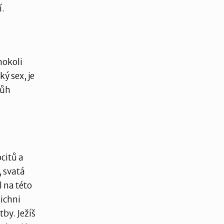
í.
hokoli
ý sex, je
Bůh
ocitů a
, svatá
l na této
šichni
by. Ježíš