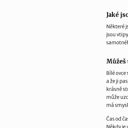
Jaké js
Některé j
jsou vtip
samotného
Můžeš 
Bílé ovce
a že ji p
krásně st
může uzdr
má smysl 
Čas od ča
Někdy je 