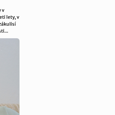
e v
i lety, v
zákulisí
i...