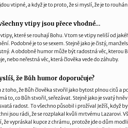
ou vtipné, a když je to proto, že si myslí, že je to rouhán
 všechny vtipy jsou přece vhodné…
vtipy, které se rouhají Bohu. V tom se vtipy neliší od jaké
ění. Podobné je to se sexem. Stejně jako je čistý, manželsk
estný. A obdobně humor může být radostná věc, kterou 
e, nebo neřestná věc, která člověka vede do záhuby.
yslíš, že Bůh humor doporučuje?
z toho, že Bůh člověka stvořil jako bytost plnou citů a p
má to, co Bůh stvořil, seřezávat. Stejně jako je svatý hněv
 i svatá radost. To všechno působil i prožíval Ježíš, když by
chni jsou rádi, že se rozplakal kvůli mrtvému Lazarovi. V
í, že vypráskal kupce z chrámu, protože jde o dům modlit