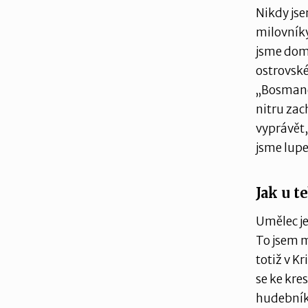
Nikdy jse
milovníky
jsme doma
ostrovské
„Bosmane,
nitru zac
vyprávět,
jsme lupe
Jak u t
Umělec je
To jsem m
totiž v K
se ke kre
hudebník