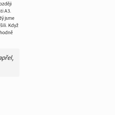
Později
ti A3.
dý jsme
šili. Když
m hodně
apřel,