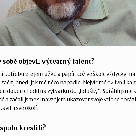
 v sobě objevil výtvarný talent?
ní potřebujete jen tužku a papír, což ve škole vždycky m
 začít, hned, jak mě něco napadlo. Nejvíc mě ovlivnil ka
tou dobou chodil na výtvarku do „lidušky“. Spřáhli jsme s
dě a začali jsme si navzájem ukazovat svoje vtipné obráz
avili i své okolí.
 spolu kreslili?