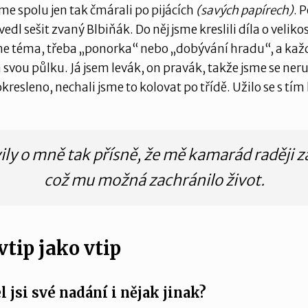
sme spolu jen tak čmárali po pijácích
(savých papírech)
. 
dl sešit zvaný Blbiňák. Do něj jsme kreslili díla o velikos
sme téma, třeba „ponorka“ nebo „dobývání hradu“, a kaž
na svou půlku. Já jsem levák, on pravák, takže jsme se neru
okresleno, nechali jsme to kolovat po třídě. Užilo se s tí
ly o mně tak přísně, že mě kamarád raději z
což mu možná zachránilo život.
vtip jako vtip
l jsi své nadání i nějak jinak?