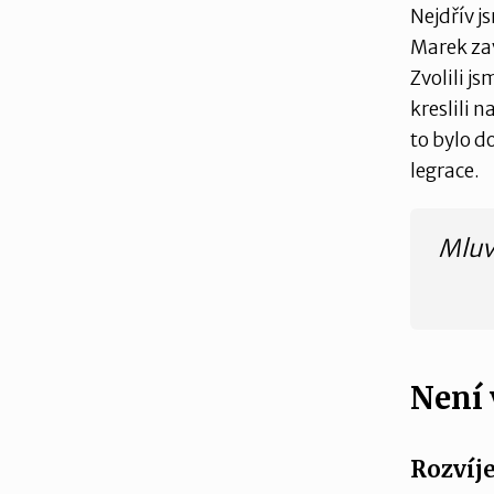
Nejdřív j
Marek zave
Zvolili j
kreslili 
to bylo d
legrace.
Mluvi
Není 
Rozvíje