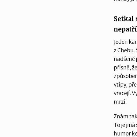
Setkal 
nepatří
Jeden kam
z Chebu. 
nadšeně p
přísně, ž
způsobem 
vtipy, př
vracejí. V
mrzí.
Znám také
To je jin
humor kdo