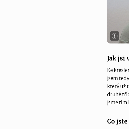
Jak jsi
Ke kresle
jsem tedy
který už 
druhé tří
jsme tím b
Co jste