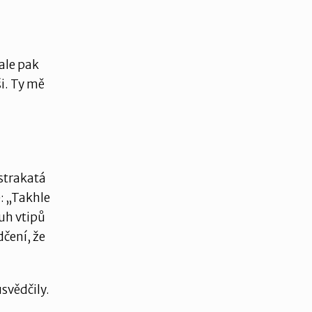
 ale pak
ši. Ty mě
 strakatá
e: „Takhle
uh vtipů
čení, že
svědčily.