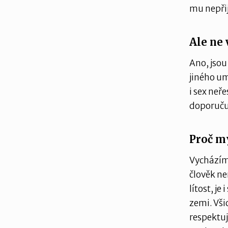
mu nepřijd
Ale ne
Ano, jsou 
jiného um
i sex neř
doporučuj
Proč m
Vycházím 
člověk ne
lítost, je
zemi. Vši
respektuj