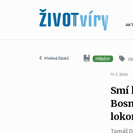
AK
Přehled článků
ma
PŘÍBĚHY
13. 5. 2026
Smí 
Bosm
loko
Tomáš Di