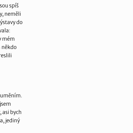
sou spíš
y, neměli
výstavy do
vala:
í v mém
om někdo
eslili
at uměním.
 jsem
, asi bych
a, jediný