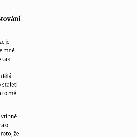
pkování
e je
ke mně
y tak
 dělá
 staletí
 a to mě
 vtipné.
rá o
roto, že